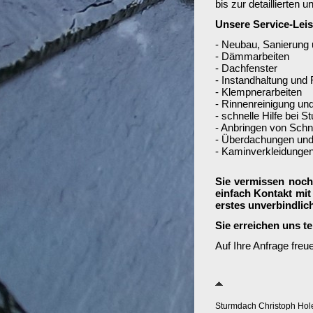
bis zur detaillierten
Unsere Service-Lei
- Neubau, Sanierung 
- Dämmarbeiten
- Dachfenster
- Instandhaltung und
- Klempnerarbeiten
- Rinnenreinigung u
- schnelle Hilfe bei 
- Anbringen von Schn
- Überdachungen und
- Kaminverkleidunge
Sie vermissen noc
einfach Kontakt mit 
erstes unverbindlic
Sie erreichen uns t
Auf Ihre Anfrage freu
Sturmdach Christoph Ho